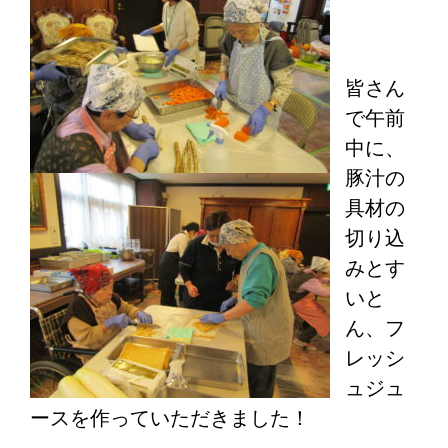
皆さん
で午前
中に、
豚汁の
具材の
切り込
みとす
いと
ん、フ
レッシ
ュジュ
ースを作っていただきました！